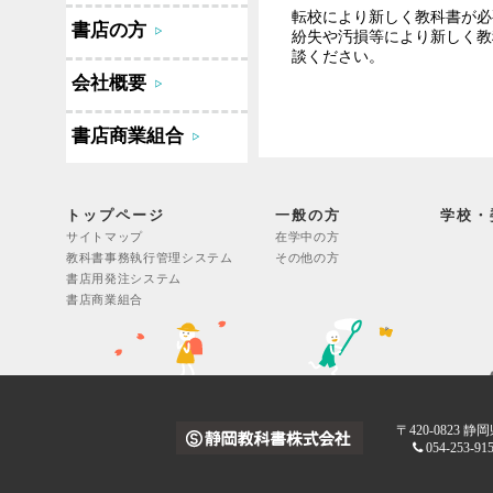
転校により新しく教科書が必
書店の方
紛失や汚損等により新しく教
談ください。
会社概要
書店商業組合
トップページ
一般の方
学校・
サイトマップ
在学中の方
教科書事務執行管理システム
その他の方
書店用発注システム
書店商業組合
〒420-0823 
054-253-91