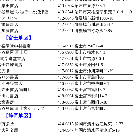
㈲栗田書店
410-0304
沼津市東原333-1
㈱谷島屋 ららぽーと沼津店
410-8541
沼津市東椎路字東荒３０１－３
㈲アサヒ堂
412-0043
御殿場市新橋1988-18
㈲亀屋書店
412-0045
御殿場市川島田654-4
㈲加藤書店
412-0041
御殿場市ぐみ沢1385
【富士地区】
㈱岳陽堂中村書店
416-0914
富士市本町12-8
㈱谷島屋 富士店
416-0908
富士市柚木404-1
(同)学進堂書店
417-0051
富士市吉原2-6-1
富士江崎書店
417-0852
富士市原田61-5
三光堂
417-0012
富士市鈴川東町11-29
もりの書店
417-0047
富士市青島町85
㈲小長谷書店
416-0065
富士宮市中央町9-1
㈱寺田書店 宮町店
418-0067
富士宮市宮町3-3
㈲田村書店
418-0061
富士宮市北町14-2
大宮書房
418-0056
富士宮市西町5-18
㈱谷島屋 富士宮ショップ
418-0053
富士宮市宮北町71
【静岡地区】
㈱万栄堂
424-0815
静岡市清水区江尻東1-2-33
㈱大和文庫
424-0947
静岡市清水区清水町5-18