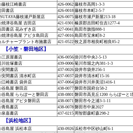
㈱藤枝江崎書店
426-0062
藤枝市高岡1-3-3
前田書店
426-0018
藤枝市本町2-5-7
TSUTAYA藤枝瀬戸新屋店
426-0075
藤枝市瀬戸新屋213-18
㈱焼津谷島屋 吉田店
421-0301
榛原郡吉田町住吉1277-4
島田書店 花みずき店
427-0041
島田市旗指888-1
㈱焼津谷島屋 アピタ島田店
427-0016
島田市宝来町8-2
カルチャープラント布施書店
421-0522
牧之原市相良町相良85-2
【小笠・磐田地区】
㈱三原屋書店
436-0056
掛川市中央2-5-13
菊川佐塚書店
439-0006
菊川市堀之内381-1-3
㈲安間書店
437-0026
袋井市袋井256-1
㈲安間書店 清水町店
437-0037
袋井市清水町15-16
㈱江崎書店 袋井店
437-0064
袋井市川井美沼1416-1
㈱谷島屋 磐田店
438-0077
磐田市国府台58-2
㈱谷島屋 ららぽーと磐田店
438-0801
磐田市高見丘1200 ららぽーと1
㈱谷島屋 アピタ磐田店
438-0071
磐田市今之浦3-1-11
㈱青島書店
438-0078
磐田市中泉2027
㈲泉嘉書店
437-0215
周智郡森町森298-2
【浜松地区】
㈱谷島屋 浜松本店
430-0926
浜松市中区砂山町6-1