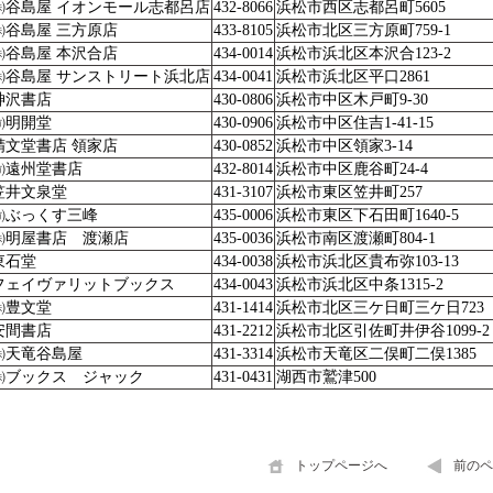
㈱谷島屋 イオンモール志都呂店
432-8066
浜松市西区志都呂町5605
㈱谷島屋 三方原店
433-8105
浜松市北区三方原町759-1
㈱谷島屋 本沢合店
434-0014
浜松市浜北区本沢合123-2
㈱谷島屋 サンストリート浜北店
434-0041
浜松市浜北区平口2861
神沢書店
430-0806
浜松市中区木戸町9-30
㈲明開堂
430-0906
浜松市中区住吉1-41-15
精文堂書店 領家店
430-0852
浜松市中区領家3-14
㈲遠州堂書店
432-8014
浜松市中区鹿谷町24-4
笠井文泉堂
431-3107
浜松市東区笠井町257
㈲ぶっくす三峰
435-0006
浜松市東区下石田町1640-5
㈱明屋書店 渡瀬店
435-0036
浜松市南区渡瀬町804-1
東石堂
434-0038
浜松市浜北区貴布弥103-13
フェイヴァリットブックス
434-0043
浜松市浜北区中条1315-2
㈱豊文堂
431-1414
浜松市北区三ケ日町三ケ日723
安間書店
431-2212
浜松市北区引佐町井伊谷1099-2
㈱天竜谷島屋
431-3314
浜松市天竜区二俣町二俣1385
㈱ブックス ジャック
431-0431
湖西市鷲津500
トップページへ
前のペ