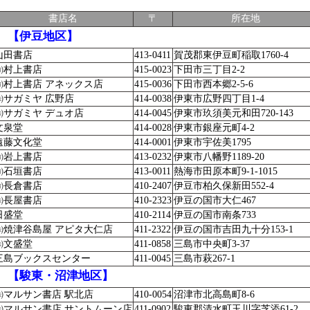
書店名
〒
所在地
【伊豆地区】
山田書店
413-0411
賀茂郡東伊豆町稲取1760-4
㈲村上書店
415-0023
下田市三丁目2-2
㈲村上書店 アネックス店
415-0036
下田市西本郷2-5-6
㈱サガミヤ 広野店
414-0038
伊東市広野四丁目1-4
㈱サガミヤ デュオ店
414-0045
伊東市玖須美元和田720-143
文泉堂
414-0028
伊東市銀座元町4-2
遠藤文化堂
414-0001
伊東市宇佐美1795
㈲岩上書店
413-0232
伊東市八幡野1189-20
㈲石垣書店
413-0011
熱海市田原本町9-1-1015
㈲長倉書店
410-2407
伊豆市柏久保新田552-4
㈱長屋書店
410-2323
伊豆の国市大仁467
日盛堂
410-2114
伊豆の国市南条733
㈱焼津谷島屋 アピタ大仁店
411-2322
伊豆の国市吉田九十分153-1
㈱文盛堂
411-0858
三島市中央町3-37
三島ブックスセンター
411-0045
三島市萩267-1
【駿東・沼津地区】
㈱マルサン書店 駅北店
410-0054
沼津市北高島町8-6
㈱マルサン書店 サントムーン店
411-0902
駿東郡清水町玉川字芝添61-2