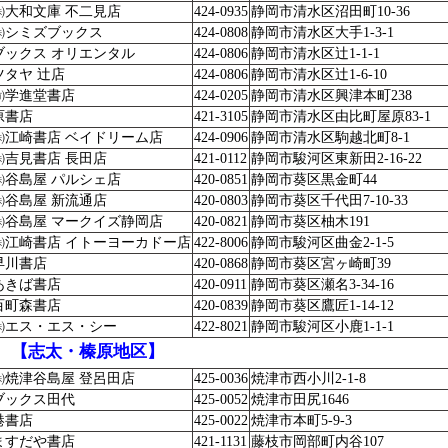
㈱大和文庫 不二見店
424-0935
静岡市清水区沼田町10-36
㈱シミズブックス
424-0808
静岡市清水区大手1-3-1
ブックス オリエンタル
424-0806
静岡市清水区辻1-1-1
ツタヤ 辻店
424-0806
静岡市清水区辻1-6-10
㈲学進堂書店
424-0205
静岡市清水区興津本町238
原書店
421-3105
静岡市清水区由比町屋原83-1
㈱江崎書店 ベイドリーム店
424-0906
静岡市清水区駒越北町8-1
㈱吉見書店 長田店
421-0112
静岡市駿河区東新田2-16-22
㈱谷島屋 パルシェ店
420-0851
静岡市葵区黒金町44
㈱谷島屋 新流通店
420-0803
静岡市葵区千代田7-10-33
㈱谷島屋 マークイズ静岡店
420-0821
静岡市葵区柚木191
㈱江崎書店 イトーヨーカドー店
422-8006
静岡市駿河区曲金2-1-5
早川書店
420-0868
静岡市葵区宮ヶ崎町39
あきば書店
420-0911
静岡市葵区瀬名3-34-16
百町森書店
420-0839
静岡市葵区鷹匠1-14-12
㈱エス・エス・シー
422-8021
静岡市駿河区小鹿1-1-1
【志太・榛原地区】
㈱焼津谷島屋 登呂田店
425-0036
焼津市西小川2-1-8
ブックス田代
425-0052
焼津市田尻1646
港書店
425-0022
焼津市本町5-9-3
ますだや書店
421-1131
藤枝市岡部町内谷107